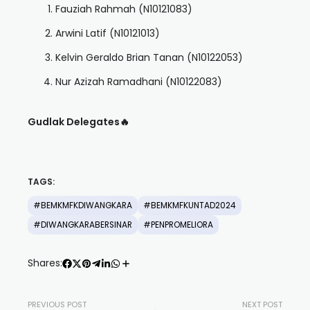
Fauziah Rahmah (N10121083)
Arwini Latif (N10121013)
Kelvin Geraldo Brian Tanan (N10122053)
Nur Azizah Ramadhani (N10122083)
Gudlak Delegates🔥
TAGS:
#BEMKMFKDIWANGKARA
#BEMKMFKUNTAD2024
#DIWANGKARABERSINAR
#PENPROMELIORA
Shares:
PREVIOUS POST
NEXT POST