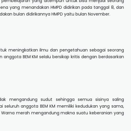
es pembelajaran yang ditempuh untuk bisa menjadi seorang
 pena yang menandakan HMPD didirikan pada tanggal 8, dan
enandakan bulan didirikannya HMPD yaitu bulan November.
ntuk meningkatkan ilmu dan pengetahuan sebagai seorang
 anggota BEM KM selalu bersikap kritis dengan berdasarkan
dak mengandung sudut sehingga semua sisinya saling
ai seluruh anggota BEM KM memiliki kedudukan yang sama,
an. Warna merah mengandung makna suatu keberanian yang