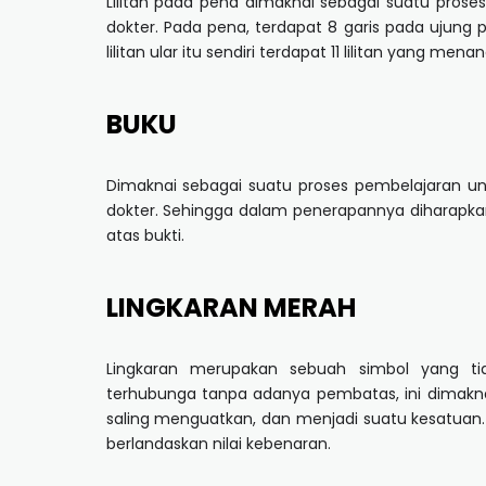
Lilitan pada pena dimaknai sebagai suatu pros
dokter. Pada pena, terdapat 8 garis pada ujung
lilitan ular itu sendiri terdapat 11 lilitan yang m
BUKU
Dimaknai sebagai suatu proses pembelajaran u
dokter. Sehingga dalam penerapannya diharapkan
atas bukti.
LINGKARAN MERAH
Lingkaran merupakan sebuah simbol yang ti
terhubunga tanpa adanya pembatas, ini dimakn
saling menguatkan, dan menjadi suatu kesatu
berlandaskan nilai kebenaran.