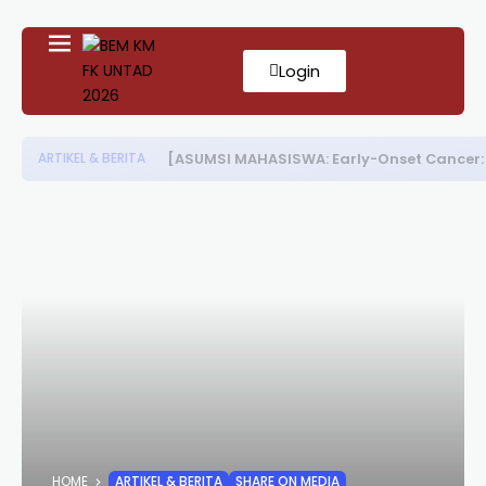
Login
[ASUMSI MAHASISWA: Early-Onset Cancer:
ARTIKEL & BERITA
HOME
ARTIKEL & BERITA
SHARE ON MEDIA