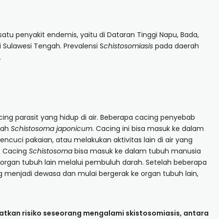
atu penyakit endemis, yaitu di Dataran Tinggi Napu, Bada,
i Sulawesi Tengah. Prevalensi S
chistosomiasis
pada daerah
.
cing parasit yang hidup di air. Beberapa cacing penyebab
alah
Schistosoma japonicum
. Cacing ini bisa masuk ke dalam
cuci pakaian, atau melakukan aktivitas lain di air yang
. Cacing
Schistosoma
bisa masuk ke dalam tubuh manusia
organ tubuh lain melalui pembuluh darah. Setelah beberapa
menjadi dewasa dan mulai bergerak ke organ tubuh lain,
tkan risiko seseorang mengalami skistosomiasis, antara