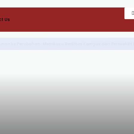
t Us
Onset Cancer: Apakah Usia Muda Benar-Benar Protektif?]