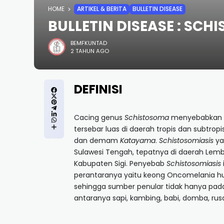
HOME
ARTIKEL & BERITA
BULLETIN DISEASE
BULLETIN DISEASE : SCH
BEMFKUNTAD
2 TAHUN AGO
DEFINISI
Cacing genus
Schistosoma
menyebabkan p
tersebar luas di daerah tropis dan subtropi
dan demam
Katayama
.
Schistosomiasis
ya
Sulawesi Tengah, tepatnya di daerah Lem
Kabupaten Sigi. Penyebab
Schistosomiasis
perantaranya yaitu keong Oncomelania hupe
sehingga sumber penular tidak hanya pad
antaranya sapi, kambing, babi, domba, rusa,