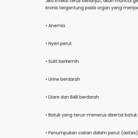
Jika infeksi terus berlanjut, akan muncul 
kronis tergantung pada organ yang menjad
• Anemia
• Nyeri perut
• Sulit berkemih
• Urine berdarah
• Diare dan BAB berdarah
• Batuk yang terus-menerus disertai batuk
• Penumpukan cairan dalam perut (asites)