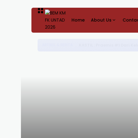
Home
About Us
Contac
[ASUMSI MAHASISWA: Early-
ARTIKEL & BERITA