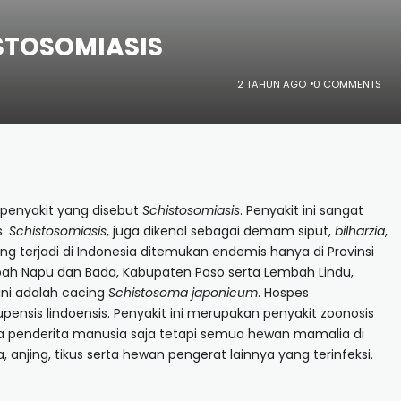
ISTOSOMIASIS
2 TAHUN AGO
0 COMMENTS
enyakit yang disebut
Schistosomiasis
. Penyakit ini sangat
s.
Schistosomiasis
, juga dikenal sebagai demam siput,
bilharzia
,
ng terjadi di Indonesia ditemukan endemis hanya di Provinsi
bah Napu dan Bada, Kabupaten Poso serta Lembah Lindu,
ini adalah cacing
Schistosoma
japonicum
. Hospes
nsis lindoensis. Penyakit ini merupakan penyakit zoonosis
a penderita manusia saja tetapi semua hewan mamalia di
 anjing, tikus serta hewan pengerat lainnya yang terinfeksi.