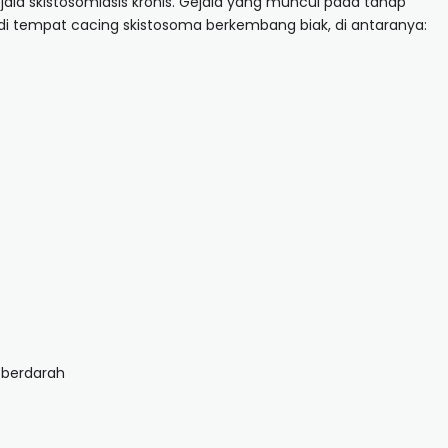
gejala skistosomiasis kronis. Gejala yang muncul pada tahap
i tempat cacing skistosoma berkembang biak, di antaranya:
 berdarah