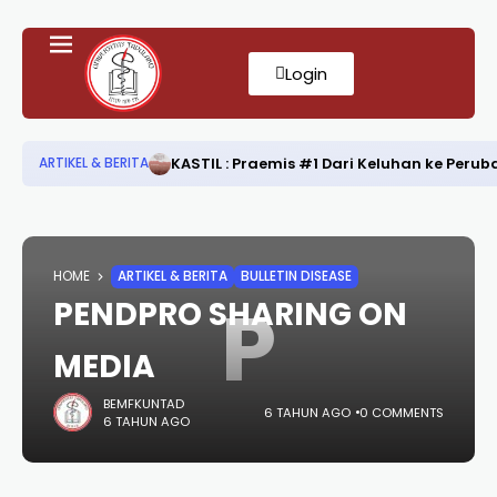
Login
KASTIL : Praemis #1 Dari Keluhan ke Per
ARTIKEL & BERITA
HOME
ARTIKEL & BERITA
BULLETIN DISEASE
P
PENDPRO SHARING ON
MEDIA
BEMFKUNTAD
6 TAHUN AGO
0 COMMENTS
6 TAHUN AGO