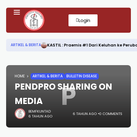
Login
KASTIL : Praemis #1 Dari Keluhan ke Per
ARTIKEL & BERITA
HOME
ARTIKEL & BERITA
BULLETIN DISEASE
P
PENDPRO SHARING ON
MEDIA
BEMFKUNTAD
6 TAHUN AGO
0 COMMENTS
6 TAHUN AGO