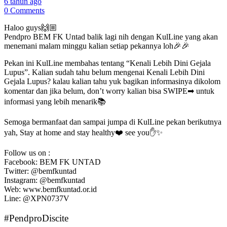
6 tahun ago
0 Comments
Haloo guys🙌🏼
Pendpro BEM FK Untad balik lagi nih dengan KulLine yang akan
menemani malam minggu kalian setiap pekannya loh🎉🎉
Pekan ini KulLine membahas tentang “Kenali Lebih Dini Gejala
Lupus”. Kalian sudah tahu belum mengenai Kenali Lebih Dini
Gejala Lupus? kalau kalian tahu yuk bagikan informasinya dikolom
komentar dan jika belum, don’t worry kalian bisa SWIPE➡ untuk
informasi yang lebih menarik📚
Semoga bermanfaat dan sampai jumpa di KulLine pekan berikutnya
yah, Stay at home and stay healthy❤️ see you✋✨
Follow us on :
Facebook: BEM FK UNTAD
Twitter: @bemfkuntad
Instagram: @bemfkuntad
Web: www.bemfkuntad.or.id
Line: @XPN0737V
#PendproDiscite