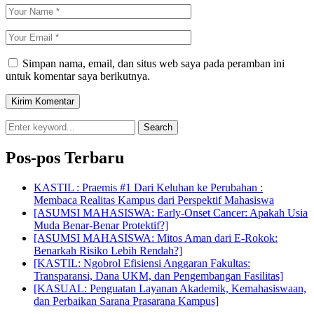
Simpan nama, email, dan situs web saya pada peramban ini
untuk komentar saya berikutnya.
Search
Pos-pos Terbaru
KASTIL : Praemis #1 Dari Keluhan ke Perubahan :
Membaca Realitas Kampus dari Perspektif Mahasiswa
[ASUMSI MAHASISWA: Early-Onset Cancer: Apakah Usia
Muda Benar-Benar Protektif?]
[ASUMSI MAHASISWA: Mitos Aman dari E-Rokok:
Benarkah Risiko Lebih Rendah?]
[KASTIL: Ngobrol Efisiensi Anggaran Fakultas:
Transparansi, Dana UKM, dan Pengembangan Fasilitas]
[KASUAL: Penguatan Layanan Akademik, Kemahasiswaan,
dan Perbaikan Sarana Prasarana Kampus]