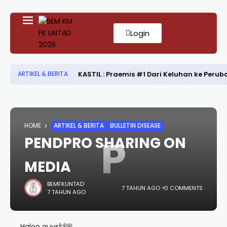
Login
KASTIL : Praemis #1 Dari Keluhan ke Per
ARTIKEL & BERITA
HOME
ARTIKEL & BERITA
BULLETIN DISEASE
P
PENDPRO SHARING ON
MEDIA
BEMFKUNTAD
7 TAHUN AGO
0 COMMENTS
7 TAHUN AGO
Haloo guys🙌🏼