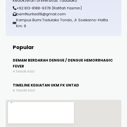
Kedokteran Universitas Tadulako
+62 813-8188-9378 (Rafifah Yasmin)
bemfkuntad18@gmail.com
Kampus Bumi Tadulako Tondo, Jl. Soekarno-Hatta
Km. 9
Popular
DEMAM BERDARAH DENGUE / DENGUE HEMORRHAGIC
FEVER
4 TAHUN AGO
TIMELINE KEGIATAN UKM FK UNTAD
6 TAHUN AGO