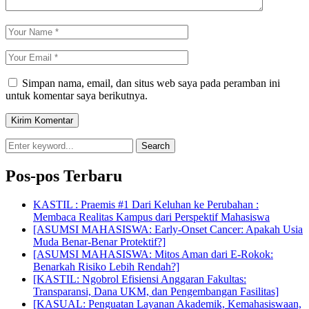
Simpan nama, email, dan situs web saya pada peramban ini
untuk komentar saya berikutnya.
Search
Pos-pos Terbaru
KASTIL : Praemis #1 Dari Keluhan ke Perubahan :
Membaca Realitas Kampus dari Perspektif Mahasiswa
[ASUMSI MAHASISWA: Early-Onset Cancer: Apakah Usia
Muda Benar-Benar Protektif?]
[ASUMSI MAHASISWA: Mitos Aman dari E-Rokok:
Benarkah Risiko Lebih Rendah?]
[KASTIL: Ngobrol Efisiensi Anggaran Fakultas:
Transparansi, Dana UKM, dan Pengembangan Fasilitas]
[KASUAL: Penguatan Layanan Akademik, Kemahasiswaan,