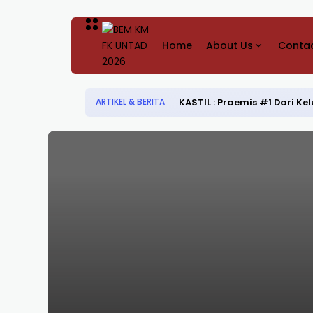
Home
About Us
Contac
KASTIL : Praemis #1 Dari 
ARTIKEL & BERITA