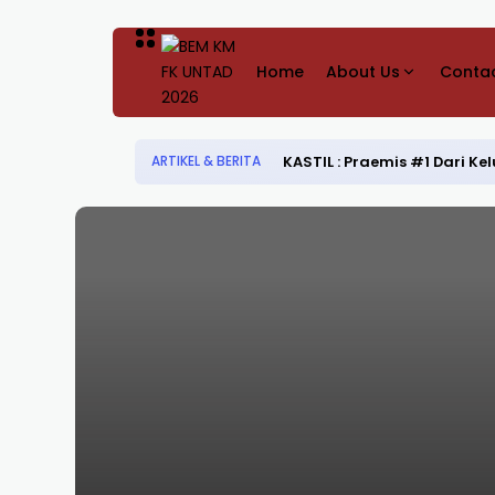
Home
About Us
Contac
KASTIL : Praemis #1 Dari 
ARTIKEL & BERITA