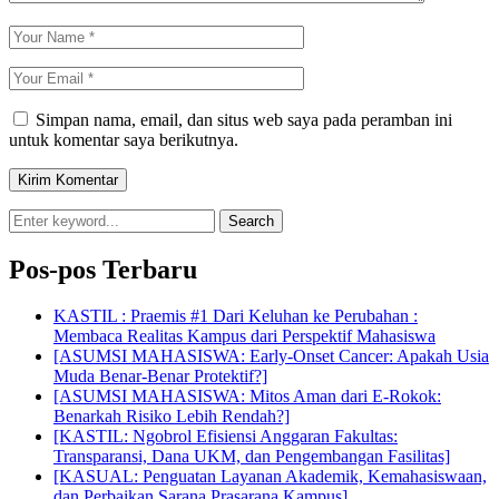
Simpan nama, email, dan situs web saya pada peramban ini
untuk komentar saya berikutnya.
Search
Pos-pos Terbaru
KASTIL : Praemis #1 Dari Keluhan ke Perubahan :
Membaca Realitas Kampus dari Perspektif Mahasiswa
[ASUMSI MAHASISWA: Early-Onset Cancer: Apakah Usia
Muda Benar-Benar Protektif?]
[ASUMSI MAHASISWA: Mitos Aman dari E-Rokok:
Benarkah Risiko Lebih Rendah?]
[KASTIL: Ngobrol Efisiensi Anggaran Fakultas:
Transparansi, Dana UKM, dan Pengembangan Fasilitas]
[KASUAL: Penguatan Layanan Akademik, Kemahasiswaan,
dan Perbaikan Sarana Prasarana Kampus]