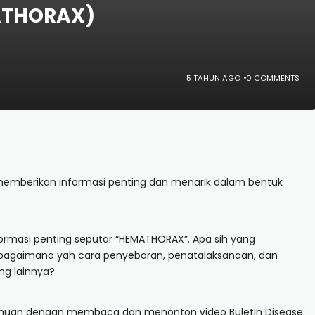
MATHORAX)
5 TAHUN AGO
0 COMMENTS
k memberikan informasi penting dan menarik dalam bentuk
formasi penting seputar “HEMATHORAX”. Apa sih yang
bagaimana yah cara penyebaran, penatalaksanaan, dan
ng lainnya?
huan dengan membaca dan menonton video Buletin Disease