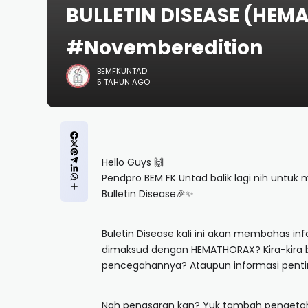
BULLETIN DISEASE (HE
#Novemberedition
BEMFKUNTAD
5 TAHUN AGO
Hello Guys 🙌
Pendpro BEM FK Untad balik lagi nih untu
Bulletin Disease🎉✨
Buletin Disease kali ini akan membahas in
dimaksud dengan HEMATHORAX? Kira-kira 
pencegahannya? Ataupun informasi penti
Nah penasaran kan? Yuk tambah pengeta