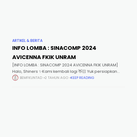
ARTIKEL & BERITA
INFO LOMBA : SINACOMP 2024
AVICENNA FKIK UNRAM
[INFO LOMBA : SINACOMP 2024 AVICENNA FKIK UNRAM]
Halo, Shiners ✨Kami kembali lagi 👋🏻 Yuk persiapkan
dirimu untuk kompetisi ilmiah terbaik tahun ini, SINACOMP
BEMFKUNTAD
2 TAHUN AGO
KEEP READING
2024! Untuk tema kami adalah [Reproduction