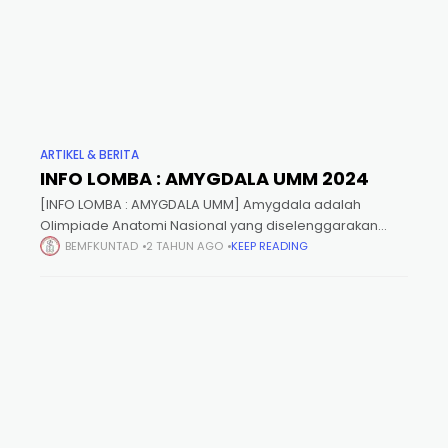
ARTIKEL & BERITA
INFO LOMBA : AMYGDALA UMM 2024
[INFO LOMBA : AMYGDALA UMM] Amygdala adalah
Olimpiade Anatomi Nasional yang diselenggarakan
oleh Laboratorium Anatomi FK UMM untuk seluruh
BEMFKUNTAD
2 TAHUN AGO
KEEP READING
mahasiswa kedokteran Se-Indonesia✨ Babak
Penyisihan📆25 Agustus 2024📍Online Babak Perempat-
Final📆11-13 Oktober 2024📍Kampus