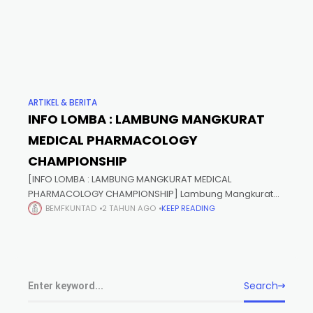
ARTIKEL & BERITA
INFO LOMBA : LAMBUNG MANGKURAT
MEDICAL PHARMACOLOGY
CHAMPIONSHIP
[INFO LOMBA : LAMBUNG MANGKURAT MEDICAL
PHARMACOLOGY CHAMPIONSHIP] Lambung Mangkurat
Medical Pharmacology Championship (LUMOS) is a
BEMFKUNTAD
2 TAHUN AGO
KEEP READING
brand-new national pharmacological olympiad
organized by the Department of Pharmacology, Faculty
of Medicine and
Search