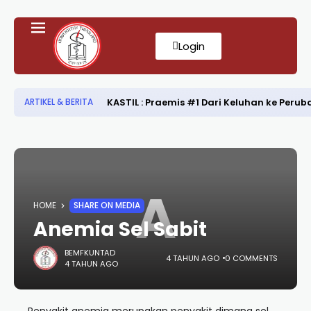
Login
KASTIL : Praemis #1 Dari Keluhan ke Per
ARTIKEL & BERITA
A
HOME
SHARE ON MEDIA
Anemia Sel Sabit
BEMFKUNTAD
4 TAHUN AGO
0 COMMENTS
4 TAHUN AGO