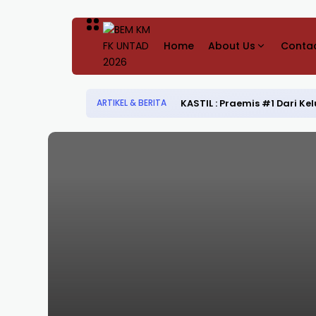
Home
About Us
Contac
KASTIL : Praemis #1 Dari 
ARTIKEL & BERITA