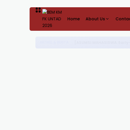
Home
About Us
Contac
[ASUMSI MAHASISWA: Early-
ARTIKEL & BERITA