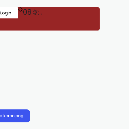
08
Agu
Login
2026
e keranjang