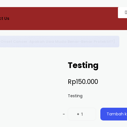
t Us
Onset Cancer: Apakah Usia Muda Benar-Benar Protektif?]
Testing
Rp
150.000
Testing
-
+
Tambah k