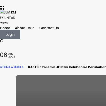
Home
About Us
Contact Us
Login
06
Agu
2026
KASTIL : Praemis #1 Dari Keluhan ke Perubaha
ARTIKEL & BERITA