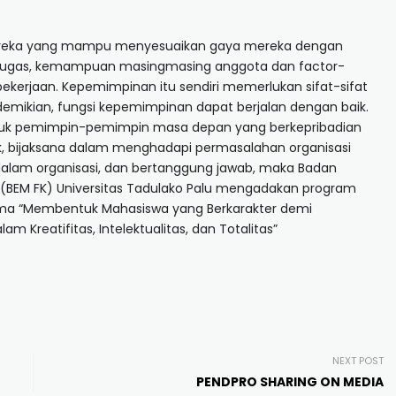
mereka yang mampu menyesuaikan gaya mereka dengan
k tugas, kemampuan masingmasing anggota dan factor-
kerjaan. Kepemimpinan itu sendiri memerlukan sifat-sifat
demikian, fungsi kepemimpinan dapat berjalan dengan baik.
tuk pemimpin-pemimpin masa depan yang berkepribadian
, bijaksana dalam menghadapi permasalahan organisasi
 dalam organisasi, dan bertanggung jawab, maka Badan
n (BEM FK) Universitas Tadulako Palu mengadakan program
ma “Membentuk Mahasiswa yang Berkarakter demi
m Kreatifitas, Intelektualitas, dan Totalitas”
NEXT POST
PENDPRO SHARING ON MEDIA