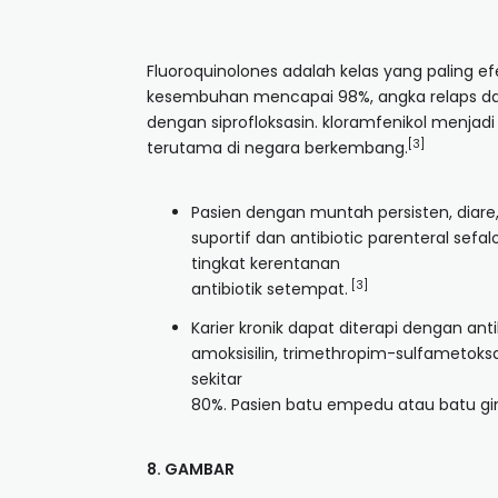
Fluoroquinolones adalah kelas yang paling e
kesembuhan mencapai 98%, angka relaps dan f
dengan siprofloksasin. kloramfenikol menja
[3]
terutama di negara berkembang.
Pasien dengan muntah persisten, diare,
suportif dan antibiotic parenteral sefa
tingkat kerentanan
[3]
antibiotik setempat.
Karier kronik dapat diterapi dengan anti
amoksisilin, trimethropim-sulfametoksaz
sekitar
80%. Pasien batu empedu atau batu gin
8. GAMBAR