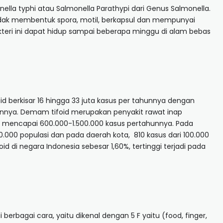
ella typhi atau Salmonella Parathypi dari Genus Salmonella.
 tidak membentuk spora, motil, berkapsul dan mempunyai
kteri ini dapat hidup sampai beberapa minggu di alam bebas
d berkisar 16 hingga 33 juta kasus per tahunnya dengan
nnya. Demam tifoid merupakan penyakit rawat inap
en mencapai 600.000-1.500.000 kasus pertahunnya. Pada
.000 populasi dan pada daerah kota, 810 kasus dari 100.000
d di negara Indonesia sebesar 1,60%, tertinggi terjadi pada
berbagai cara, yaitu dikenal dengan 5 F yaitu (food, finger,