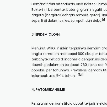
Demam tifoid disebabkan oleh bakteri Salmon
Bakteri ini berbentuk batang, gram negatif
flagella (bergerak dengan rambut getar). Ba
[1]
seperti di dalam air, es, sampah dan debu.
3. EPIDEMIOLOGI
Menurut WHO, insiden terjadinya demam tifoi
angka kematian mencapai 600 ribu per tahu
terbanyak ketiga di Indonesia dengan insid
daerah pedalaman terdapat 760 kasus dari 10
populasi per tahunnya. Prevalensi demam tifoi
[1][2]
kelompok usia 5–14 tahun.
4. PATOMEKANISME
Penularan demam tifoid dapat terjadi melalui 