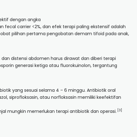
fektif dengan angka
ecal carrier <2%, dan efek terapi paling ekstensif adalah
di obat pilihan pertama pengobatan demam tifoid pada anak,
 dan distensi abdomen harus dirawat dan diberi terapi
losporin generasi ketiga atau fluorokuinolon, tergantung
biotik yang sesuai selama 4 – 6 minggu. Antibiotik oral
ol, siprofloksasin, atau norfloksasin memiliki keefektifan
[3]
jal mungkin memerlukan terapi antibiotik dan operasi.