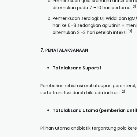
Pemeriksaan gold standard untuk demam
[3]
ditemukan pada 7 – 10 hari pertama.
Pemeriksaan serologi: Uji Widal dan IgM
hari ke 6–8 sedangkan aglutinin H mening
[3]
ditemukan 2 -3 hari setelah infeksi.
7. PENATALAKSANAAN
Tatalaksana Suportif
Pemberian rehidrasi oral ataupun parenteral,
[2]
serta transfusi darah bila ada indikasi.
Tatalaksana Utama (pemberian antib
Pilihan utama antibiotik tergantung pola ker