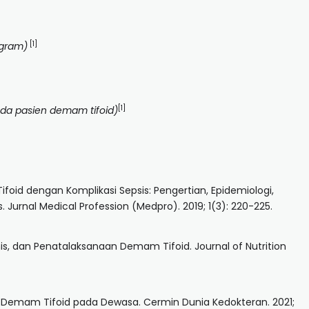
[1]
 gram)
[1]
ada pasien demam tifoid)
foid dengan Komplikasi Sepsis: Pengertian, Epidemiologi,
Jurnal Medical Profession (Medpro). 2019; 1(3): 220-225.
linis, dan Penatalaksanaan Demam Tifoid. Journal of Nutrition
a Demam Tifoid pada Dewasa. Cermin Dunia Kedokteran. 2021;