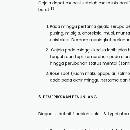
Gejala dapat muncul setelah masa inkubasi 7–1
[3]
berat.
Pada minggu pertama gejala serupa deng
pusing, mialgia, anoreksia, mual, munta
epistaksis. Demam meningkat perlaha
Gejala pada minggu kedua lebih jelas be
tengah dan tepi, kemerahan pada ujun
hingga perubahan status mental (somnol
Rose spot (ruam makulopapular, salmo
dada pada akhir minggu pertama dan hil
6.
PEMERIKSAAN PENUNJANG
Diagnosis definitif adalah isolasi S. typhi ata