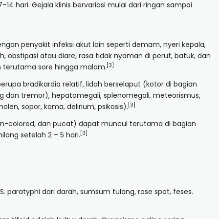
4 hari. Gejala klinis bervariasi mulai dari ringan sampai
an penyakit infeksi akut lain seperti demam, nyeri kepala,
h, obstipasi atau diare, rasa tidak nyaman di perut, batuk, dan
[3]
n terutama sore hingga malam.
rupa bradikardia relatif, lidah berselaput (kotor di bagian
g dan tremor), hepatomegali, splenomegali, meteorismus,
[3]
en, sopor, koma, delirium, psikosis).
n-colored, dan pucat) dapat muncul terutama di bagian
[3]
ang setelah 2 – 5 hari.
u S. paratyphi dari darah, sumsum tulang, rose spot, feses.