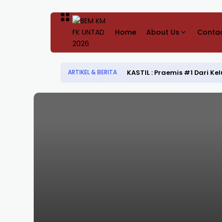
Home
About Us
Contac
KASTIL : Praemis #1 Dari 
ARTIKEL & BERITA