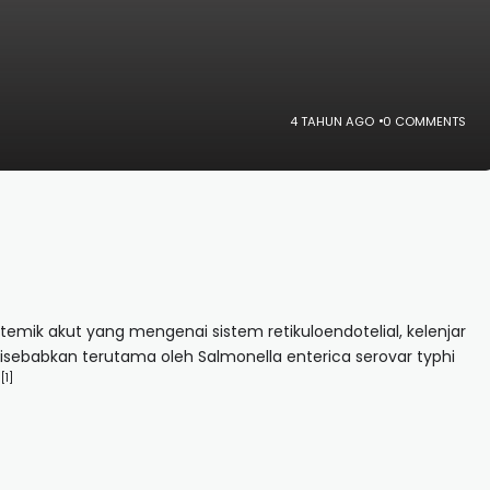
4 TAHUN AGO
0 COMMENTS
temik akut yang mengenai sistem retikuloendotelial, kelenjar
isebabkan terutama oleh Salmonella enterica serovar typhi
[1]
.