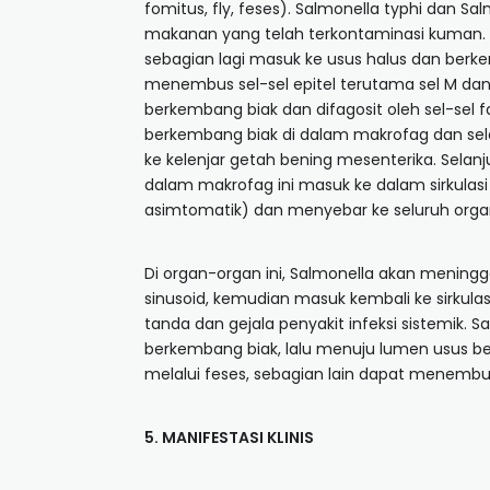
fomitus, fly, feses). Salmonella typhi dan 
makanan yang telah terkontaminasi kuman
sebagian lagi masuk ke usus halus dan berk
menembus sel-sel epitel terutama sel M dan 
berkembang biak dan difagosit oleh sel-sel
berkembang biak di dalam makrofag dan sela
ke kelenjar getah bening mesenterika. Selanj
dalam makrofag ini masuk ke dalam sirkula
asimtomatik) dan menyebar ke seluruh organ
Di organ-organ ini, Salmonella akan meningga
sinusoid, kemudian masuk kembali ke sirkul
tanda dan gejala penyakit infeksi sistemik
berkembang biak, lalu menuju lumen usus b
melalui feses, sebagian lain dapat menembus 
5. MANIFESTASI KLINIS