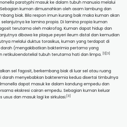
Salmonella paratyphi masuk ke dalam tubuh manusia melalui
. Sebagian kuman dimusnahkan oleh asam lambung dan
embang biak. Bila respon imun kurang baik maka kuman akan
selanjutnya ke lamina propia. Di lamina propia kuman
 fagosit terutama oleh makrofag. Kuman dapat hidup dan
njutnya dibawa ke plaque peyeri ileum distal dan kemudian
utnya melalui duktus torasikus, kuman yang terdapat di
si darah (mengakibatkan bakterimia pertama yang
[1][3]
 retikuloendotelial tubuh terutama hati dan limpa.
lkan sel fagosit, berkembang biak di luar sel atau ruang
asi darah menyebabkan bakteremia kedua disertai timbulnya
. Salmonella dapat masuk ke dalam kandung empedu dan
ersama ekskresi cairan empedu. Sebagian kuman keluar
[3]
usus dan masuk lagi ke sirkulasi.