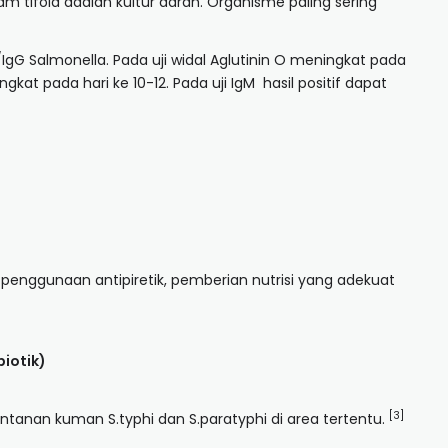
 tifoid adalah kultur darah. Organisme paling sering
/IgG Salmonella. Pada uji widal Aglutinin O meningkat pada
kat pada hari ke 10-12. Pada uji IgM hasil positif dapat
 penggunaan antipiretik, pemberian nutrisi yang adekuat
iotik)
[3]
entanan kuman S.typhi dan S.paratyphi di area tertentu.