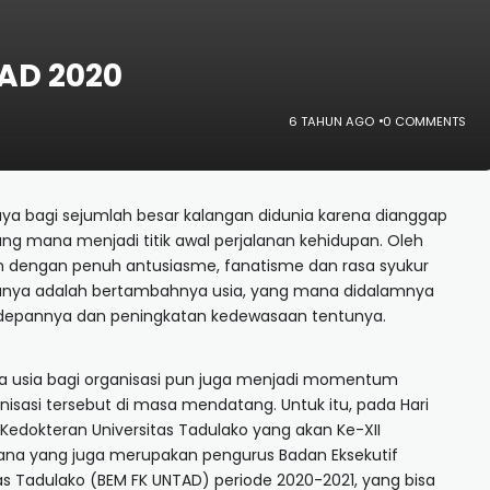
TAD 2020
6 TAHUN AGO
0 COMMENTS
udaya bagi sejumlah besar kalangan didunia karena dianggap
ang mana menjadi titik awal perjalanan kehidupan. Oleh
n dengan penuh antusiasme, fanatisme dan rasa syukur
ntunya adalah bertambahnya usia, yang mana didalamnya
depannya dan peningkatan kedewasaan tentunya.
a usia bagi organisasi pun juga menjadi momentum
sasi tersebut di masa mendatang. Untuk itu, pada Hari
 Kedokteran Universitas Tadulako yang akan Ke-XII
ksana yang juga merupakan pengurus Badan Eksekutif
as Tadulako (BEM FK UNTAD) periode 2020-2021, yang bisa