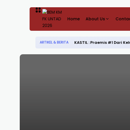
Home
About Us
Contac
KASTIL : Praemis #1 Dari 
ARTIKEL & BERITA