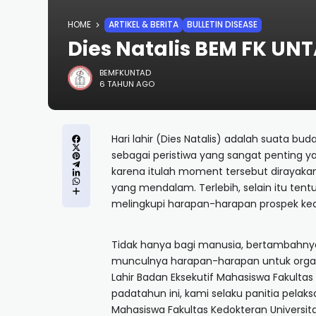
HOME
ARTIKEL & BERITA
BULLETIN DISEASE
Dies Natalis BEM FK UN
BEMFKUNTAD
6 TAHUN AGO
Hari lahir (Dies Natalis) adalah suata b
sebagai peristiwa yang sangat penting y
karena itulah moment tersebut dirayaka
yang mendalam. Terlebih, selain itu te
melingkupi harapan-harapan prospek ke
Tidak hanya bagi manusia, bertambahny
munculnya harapan-harapan untuk organi
Lahir Badan Eksekutif Mahasiswa Fakultas
padatahun ini, kami selaku panitia pela
Mahasiswa Fakultas Kedokteran Universit