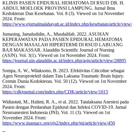
KLINIS PASIEN EPIDURAL HEMATOMA DI RSUD DR. H.
ABDUL MOELOEK PROVINSI LAMPUNG. Jurnal Ilmu
Kedokteran Dan Kesehatan. Vol. 8 (3). Viewed on 1st November
2024. From:
https://www.ejurnalmalahayati.ac.id/index.php/kesehatan/article/view
Jumasing, Jamaludidin, A., Musdalifah. 2022. ASUHAN
KEPERAWATAN PADA PASIEN EPIDURAL HEMATOMA
DENGAN MASALAH HIPERTERMI DI RSUD LABUANG
BAJI MAKASSAR. Alauddin Scientific Journal of Nursing
(ASJN). Vol. 3(1). Viewed on 1st November 2024. From:
https://journal.uin-alauddin.ac.id/index.php/asjn/article/view/28895
Sompa, A. W., Wilaksono, B. 2023. Efektivitas Citicoline sebagai
Agen Neuroprotektif dalam Tata Laksana Traumatic Brain Injury.
Cermin Dunia Kedokteran. Vol. 50 (12). Viewed on 1st November
2024. From:
https://cdkjournal.com/index.php/CDK/article/view/1015
Widiastuti, M., Halimi, R. A., et al. 2022. Tatalaksana Anestesi pada
Pasien dengan Perdarahan Epidural dan Infeksi COVID-19. Jurnal
Neuroanestesi Indonesia (JNI). Vol. 11 (3). Viewed on 1st
November 2024. From:
https://www.inasnacc.org/ojs2/index.php/jni/article/view/450