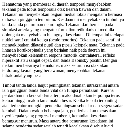
Hematoma yang membesar di daerah temporal menyebabkan
tekanan pada lobus temporalis otak kearah bawah dan dalam.
Tekanan ini menyebabkan bagian medial lobus mengalami herniasi
di bawah pinggiran tentorium. Keadaan ini menyebabkan timbulnya
tanda-tanda penurunan neurologis. Tekanan dari herniasi pada
sirkulasi arteria yang mengatur formation retikularis di medulla
oblongata menyebabkan hilangnya kesadaran. Di tempat ini terdapat
nuklei saraf cranial ketiga (oculomotorius). Tekanan pada saraf ini
mengakibatkan dilatasi pupil dan ptosis kelopak mata. Tekanan pada
lintasan kortikospinalis yang berjalan naik pada daerah ini,
menyebabkan kelemahan respons motorik kontralateral, refleks
hiperaktif atau sangat cepat, dan tanda Babinsky positif. Dengan
makin membesarnya hematoma, maka seluruh isi otak akan
terdorong kearah yang berlawanan, menyebabkan tekanan
intrakranial yang besar.
Timbul tanda tanda lanjut peningkatan tekanan intrakranial antara
lain gangguan tanda-tanda vital dan fungsi pernafasan. Karena
perdarahan ini berasal dari arteri, maka darah akan terpompa terus
keluar hingga makin lama makin besar. Ketika kepala terbanting
atau terbentur mungkin penderita pingsan sebentar dan segera sadar
kembali. Dalam waktu beberapa jam, penderita akan merasakan
nyeri kepala yang progresif memberat, kemudian kesadaran
berangsur menurun. Masa antara dua penurunan kesadaran ini
selama penderita sadar setelah terjadi kecelakaan disebut lucid