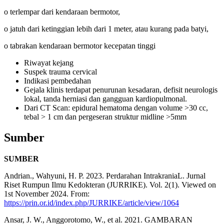
o terlempar dari kendaraan bermotor,
o jatuh dari ketinggian lebih dari 1 meter, atau kurang pada batyi,
o tabrakan kendaraan bermotor kecepatan tinggi
Riwayat kejang
Suspek trauma cervical
Indikasi pembedahan
Gejala klinis terdapat penurunan kesadaran, defisit neurologis
lokal, tanda herniasi dan gangguan kardiopulmonal.
Dari CT Scan: epidural hematoma dengan volume >30 cc,
tebal > 1 cm dan pergeseran struktur midline >5mm
Sumber
SUMBER
Andrian., Wahyuni, H. P. 2023. Perdarahan IntrakraniaL. Jurnal
Riset Rumpun Ilmu Kedokteran (JURRIKE). Vol. 2(1). Viewed on
1st November 2024. From:
https://prin.or.id/index.php/JURRIKE/article/view/1064
Ansar, J. W., Anggorotomo, W., et al. 2021. GAMBARAN