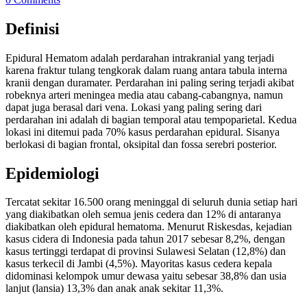
Definisi
Epidural Hematom adalah perdarahan intrakranial yang terjadi
karena fraktur tulang tengkorak dalam ruang antara tabula interna
kranii dengan duramater. Perdarahan ini paling sering terjadi akibat
robeknya arteri meningea media atau cabang-cabangnya, namun
dapat juga berasal dari vena. Lokasi yang paling sering dari
perdarahan ini adalah di bagian temporal atau tempoparietal. Kedua
lokasi ini ditemui pada 70% kasus perdarahan epidural. Sisanya
berlokasi di bagian frontal, oksipital dan fossa serebri posterior.
Epidemiologi
Tercatat sekitar 16.500 orang meninggal di seluruh dunia setiap hari
yang diakibatkan oleh semua jenis cedera dan 12% di antaranya
diakibatkan oleh epidural hematoma. Menurut Riskesdas, kejadian
kasus cidera di Indonesia pada tahun 2017 sebesar 8,2%, dengan
kasus tertinggi terdapat di provinsi Sulawesi Selatan (12,8%) dan
kasus terkecil di Jambi (4,5%). Mayoritas kasus cedera kepala
didominasi kelompok umur dewasa yaitu sebesar 38,8% dan usia
lanjut (lansia) 13,3% dan anak anak sekitar 11,3%.