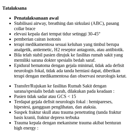
Tatalaksana
Penatalaksanaan awal
Stabilisasi airway, breathing dan sirkulasi (ABC), pasang
collar brace
elevasi kepala dari tempat tidur setinggi 30-45°
pemberian cairan isotonis
terapi medikamentosa sesuai keluhan yang timbul berupa
analgetik, antiemetic, H2 reseptor antagonis, atau antibiotik.
Bila telah stabil pasien dirujuk ke fasilitas rumah sakit yang
memiliki sarana dokter spesialis bedah saraf.
Epidural hematoma dengan gejala minimal, tidak ada defisit
neurologis fokal, tidak ada tanda herniasi dapat, diberikan
terapi dengan medikamentosa dan observasi neurologis ketat.
Transfer/Rujukan ke fasilitas Rumah Sakit dengan
sarana/spesialis bedah sarah, dilakukan pada keadaan :
Pasien tidak sadar atau GCS < 15
Terdapat gejala defisit neurologis fokal : hemipareses,
hipestesi, gangguan penglihatan, dan ataksia.
Suspek fraktur skull atau trauma penetrating (tanda fraktur
basis kranii, fraktur depress terbuka
Trauma kepala dengan mekanisme trauma akibat benturan
high energy :