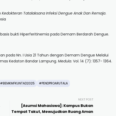
 Kedokteran Tatalaksana Infeksi Dengue Anak Dan Remaja
.
esia
erbasis bukti Hiperferitinemia pada Demam Berdarah Dengue.
sanaan pada Nn. I Usia 21 Tahun dengan Demam Dengue Melalui
esmas Kedaton Bandar Lampung.
Medula
. Vol. 14 (7): 1357- 1364.
#BEMKMFKUNTAD2025
#PENDPROARUTALA
NEXT POST
,
[Asumsi Mahasiswa]: Kampus Bukan
Tempat Takut, Mewujudkan Ruang Aman