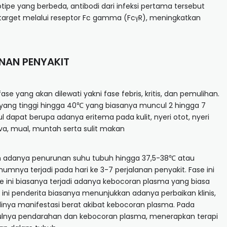
otipe yang berbeda, antibodi dari infeksi pertama tersebut
target melalui reseptor Fc gamma (FcγR), meningkatkan
ANAN PENYAKIT
 yang akan dilewati yakni fase febris, kritis, dan pemulihan.
u yang tinggi hingga 40℃ yang biasanya muncul 2 hingga 7
 dapat berupa adanya eritema pada kulit, nyeri otot, nyeri
tiva, mual, muntah serta sulit makan
n adanya penurunan suhu tubuh hingga 37,5-38℃ atau
mumnya terjadi pada hari ke 3-7 perjalanan penyakit. Fase ini
se ini biasanya terjadi adanya kebocoran plasma yang biasa
ini penderita biasanya menunjukkan adanya perbaikan klinis,
adinya manifestasi berat akibat kebocoran plasma. Pada
bulnya pendarahan dan kebocoran plasma, menerapkan terapi