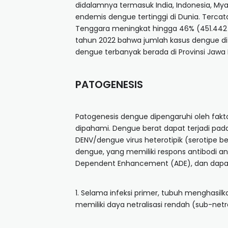
didalamnya termasuk India, Indonesia, My
endemis dengue tertinggi di Dunia. Tercata
Tenggara meningkat hingga 46% (451.442 me
tahun 2022 bahwa jumlah kasus dengue di
dengue terbanyak berada di Provinsi Jawa
PATOGENESIS
Patogenesis dengue dipengaruhi oleh fakt
dipahami. Dengue berat dapat terjadi pada
DENV/dengue virus heterotipik (serotipe b
dengue, yang memiliki respons antibodi an
Dependent Enhancement (ADE), dan dapat d
1. Selama infeksi primer, tubuh menghasilka
memiliki daya netralisasi rendah (sub-netra