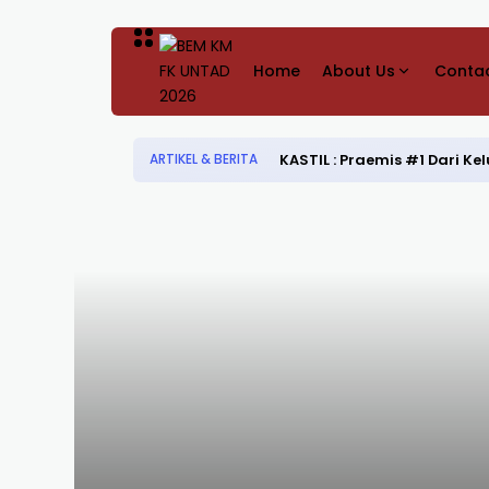
Home
About Us
Contac
KASTIL : Praemis #1 Dari 
ARTIKEL & BERITA