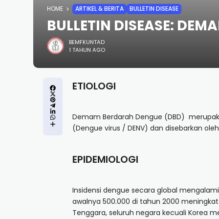
HOME
ARTIKEL & BERITA
BULLETIN DISEASE
BULLETIN DISEASE: DEM
BEMFKUNTAD
1 TAHUN AGO
ETIOLOGI
Demam Berdarah Dengue (DBD) merupakan
(Dengue virus / DENV) dan disebarkan ole
EPIDEMIOLOGI
Insidensi dengue secara global mengalam
awalnya 500.000 di tahun 2000 meningkat h
Tenggara, seluruh negara kecuali Korea