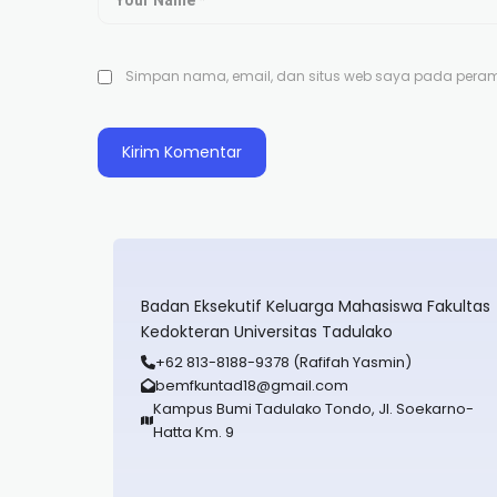
Simpan nama, email, dan situs web saya pada peramb
Badan Eksekutif Keluarga Mahasiswa Fakultas
Kedokteran Universitas Tadulako
+62 813-8188-9378 (Rafifah Yasmin)
bemfkuntad18@gmail.com
Kampus Bumi Tadulako Tondo, Jl. Soekarno-
Hatta Km. 9