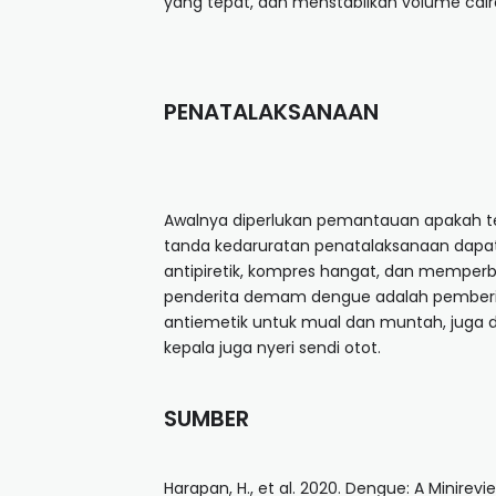
yang tepat, dan menstabilkan volume cai
PENATALAKSANAAN
Awalnya diperlukan pemantauan apakah ter
tanda kedaruratan penatalaksanaan dapat
antipiretik, kompres hangat, dan memperb
penderita demam dengue adalah pemberian
antiemetik untuk mual dan muntah, juga 
kepala juga nyeri sendi otot.
SUMBER
Harapan, H., et al. 2020. Dengue: A Minirevi