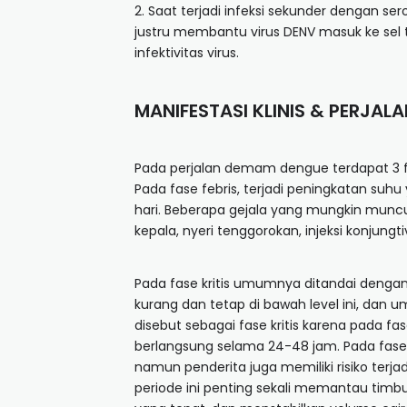
2. Saat terjadi infeksi sekunder dengan ser
justru membantu virus DENV masuk ke sel 
infektivitas virus.
MANIFESTASI KLINIS & PERJAL
Pada perjalan demam dengue terdapat 3 fase
Pada fase febris, terjadi peningkatan suh
hari. Beberapa gejala yang mungkin muncul
kepala, nyeri tenggorokan, injeksi konjung
Pada fase kritis umumnya ditandai denga
kurang dan tetap di bawah level ini, dan u
disebut sebagai fase kritis karena pada fa
berlangsung selama 24-48 jam. Pada fase 
namun penderita juga memiliki risiko terj
periode ini penting sekali memantau tim