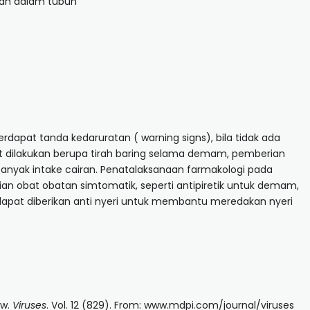
ran dalam tubuh
dapat tanda kedaruratan ( warning signs), bila tidak ada
 dilakukan berupa tirah baring selama demam, pemberian
anyak intake cairan. Penatalaksanaan farmakologi pada
 obat obatan simtomatik, seperti antipiretik untuk demam,
dapat diberikan anti nyeri untuk membantu meredakan nyeri
ew.
Viruses
. Vol. 12 (829). From: www.mdpi.com/journal/viruses